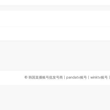
© 韩国直播账号批发号商丨pandatv账号丨winktv账号丨a