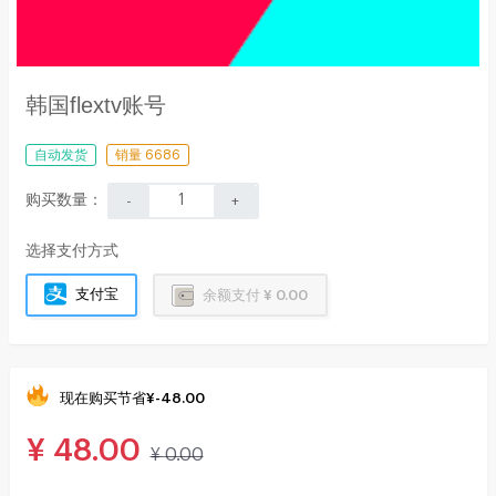
韩国flextv账号
自动发货
销量 6686
购买数量：
-
+
选择支付方式
支付宝
余额支付 ¥ 0.00
现在购买节省
¥
-48.00
¥
48.00
¥
0.00