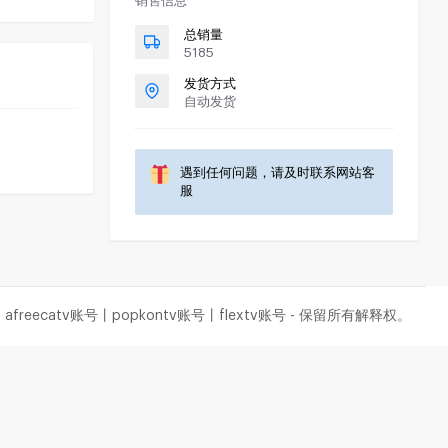
销售信息
总销量
5185
发货方式
自动发货
遇到任何问题，请及时联系网站客
服
freecatv账号丨popkontv账号丨flextv账号 - 保留所有解释权。