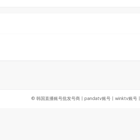
© 韩国直播账号批发号商丨pandatv账号丨winktv账号丨a