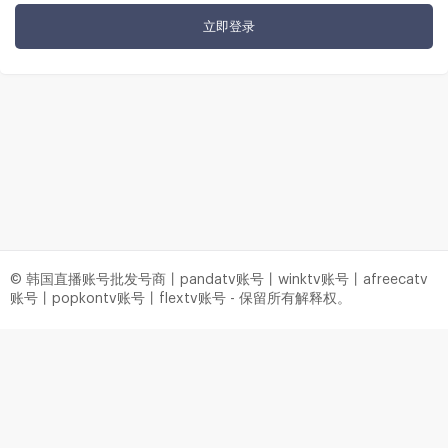
立即登录
© 韩国直播账号批发号商丨pandatv账号丨winktv账号丨afreecatv
账号丨popkontv账号丨flextv账号 - 保留所有解释权。